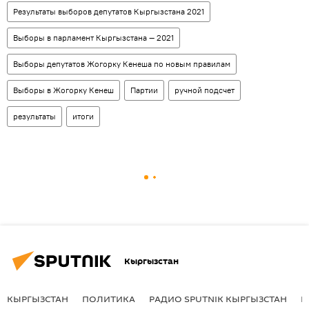
Результаты выборов депутатов Кыргызстана 2021
Выборы в парламент Кыргызстана — 2021
Выборы депутатов Жогорку Кенеша по новым правилам
Выборы в Жогорку Кенеш
Партии
ручной подсчет
результаты
итоги
Кыргызстан
КЫРГЫЗСТАН
ПОЛИТИКА
РАДИО SPUTNIK КЫРГЫЗСТАН
Р