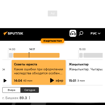
РУС
Кыргызстан
14:00
14:17
15:00
Советы юриста
Жаңылыктар
уск
Какие ошибки при оформлении
Жаңылыктар. Чыгарыл
наследства обходятся особенно
дорого - советы юриста
эфир
14:04
15:01
40 мин
3 мин
Вчера
Сегодня
г. Бишкек
89.3