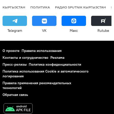
КЫРГЫЗСТАН
ПОЛИТИКА
РАДИО SPUTNIK КЫРГЫЗСТАН
Р
Telegram
VK
Макс
Rutube
О проекте
Правила использования
Контакты и сотрудничество
Реклама
Пресс-релизы
Политика конфиденциальности
Политика использования Cookie и автоматического
логирования
Правила применения рекомендательных
технологий
Обратная связь