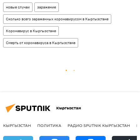
новые случаи
заражение
Сколько всего зараженных коронавирусом в Кыргызстане
Коронавирус в Кыргызстане
Смерть от коронавируса в Кыргызстане
Кыргызстан
КЫРГЫЗСТАН
ПОЛИТИКА
РАДИО SPUTNIK КЫРГЫЗСТАН
Р