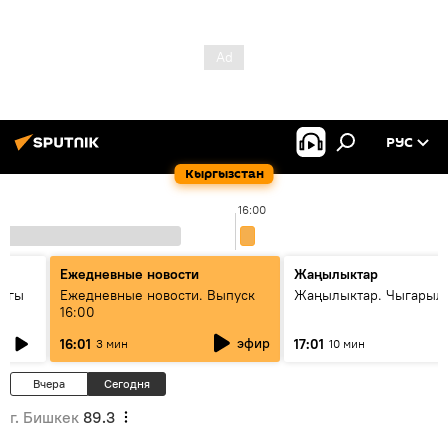
РУС
Кыргызстан
16:00
Ежедневные новости
Жаңылыктар
дагы
Ежедневные новости. Выпуск
Жаңылыктар. Чыгарыл
16:00
ызмат
эфир
16:01
17:01
3 мин
10 мин
Вчера
Сегодня
г. Бишкек
89.3