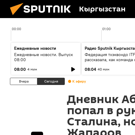
Кыргызстан
00:00
01:00
Ежедневные новости
Радио Sputnik Кыргызста
Ежедневные новости. Выпуск
Федерация тхэквондо IT
08:00
рассказала, как команда 
жертвой мошенников
08:00
08:04
4 мин
40 мин
Вчера
Сегодня
К эфиру
Дневник А
попал в ру
Сталина, н
Жапаров