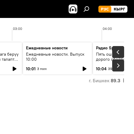
РУС
КЫРГ
03:00
04:00
Ежедневные новости
Радио Sputnik Кыр
ага берүү
Ежедневные новости. Выпуск
Пять ошибок котор
 талаптар
10:00
дорого обойтись п
жилья
10:01
10:04
3 мин
39 мин
г. Бишкек
89.3