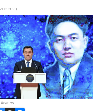
 21.12.2021
)
н Досалиев