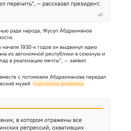
л перечить", — рассказал президент.
знью ради народа, Жусуп Абдрахманов
ости.
 в начале 1930-х годов он выдвинул идею
на из автономной республики в союзную и
лад в реализацию мечты", — заявил
 вместе с потомками Абдрахманова передал
ческий музей
подлинник дневника
евник, в котором отражены все
инских репрессий, охвативших