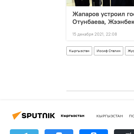
Жапаров устроил го
Отунбаева, Жээнбек
15 декабря 2021, 22:08
Кыргызстан
Иосиф Сталин
Жус
Кыргызстан
КЫРГЫЗСТАН
П