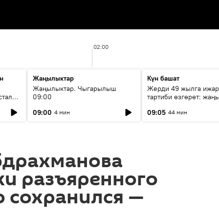
02:00
н
Жаңылыктар
Күн башат
F
Жаңылыктар. Чыгарылыш
Жерди 49 жылга ижар
стала
09:00
тартиби өзгөрөт: жаңы
эмнени көздөйт?
09:00
09:05
4 мин
44 мин
бдрахманова
ки разъяренного
о сохранился —