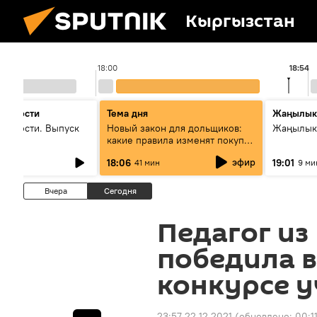
Кыргызстан
18:00
18:54
 новости
Тема дня
Жаңылык
новости. Выпуск
Новый закон для дольщиков:
Жаңылыкт
какие правила изменят покупку
квартир
эфир
18:06
19:01
41 мин
9 ми
Вчера
Сегодня
Педагог из
победила 
конкурсе 
23:57 22.12.2021
(обновлено:
00:1