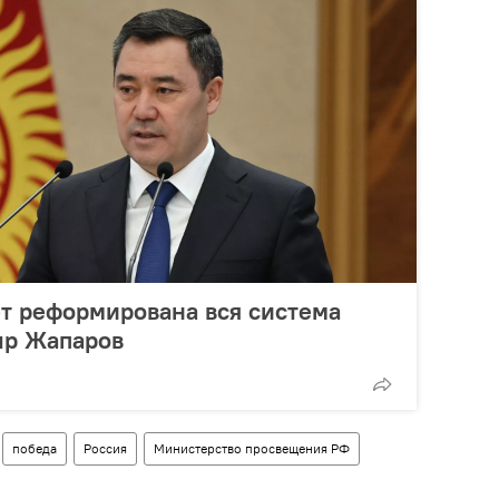
т реформирована вся система
ыр Жапаров
победа
Россия
Министерство просвещения РФ