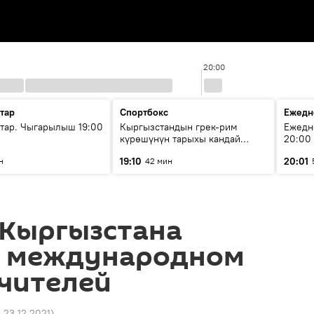
20:00
тар
Спортбокс
Ежедн
ар. Чыгарылыш 19:00
Кыргызстандын грек-рим
Ежедн
күрөшүнүн тарыхы кандай
20:00
башталган?
19:10
20:01
н
42 мин
 Кыргызстана
в международном
учителей
1 23.12.2021
)