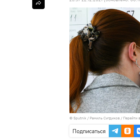
©
Sputnik
/ Рамиль Ситдиков
/
Перейти 
Подписаться