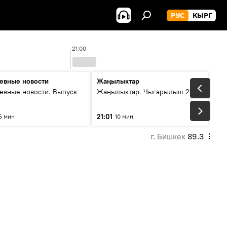
РУС
КЫРГ
21:00
евные новости
Жаңылыктар
евные новости. Выпуск
Жаңылыктар. Чыгарылыш 21:00
21:01
5 мин
10 мин
г. Бишкек
89.3