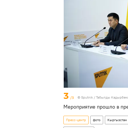
3
/3
©
Sputnik / Табылды Кадырбек
Мероприятие прошло в пре
Пресс-центр
фото
Кыргызстан