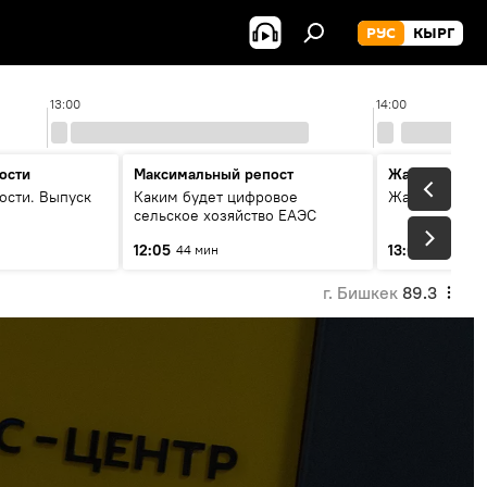
РУС
КЫРГ
13:00
14:00
ости
Максимальный репост
Жаңылыктар
ости. Выпуск
Каким будет цифровое
Жаңылыктар.
сельское хозяйство ЕАЭС
12:05
13:01
44 мин
3 мин
г. Бишкек
89.3