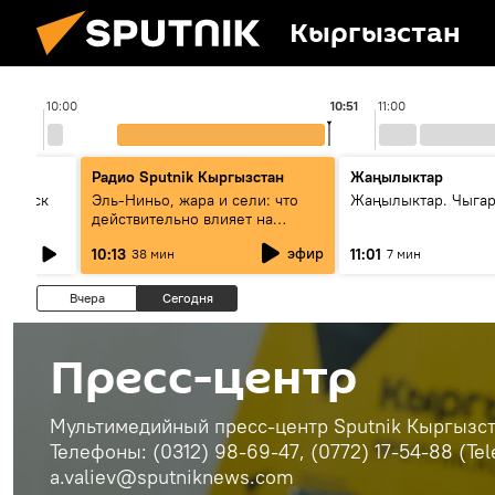
Кыргызстан
10:00
10:51
11:00
Радио Sputnik Кыргызстан
Жаңылыктар
Выпуск
Эль-Ниньо, жара и сели: что
Жаңылыктар. Чыгар
действительно влияет на
погоду в Кыргызстане
эфир
10:13
11:01
38 мин
7 мин
Вчера
Сегодня
Пресс-центр
Мультимедийный пресс-центр Sputnik Кыргызста
Телефоны: (0312) 98-69-47, (0772) 17-54-88 (Te
a.valiev@sputniknews.com