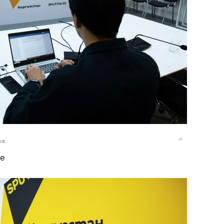
ов
ге