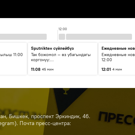
12:00
Sputnikteн сүйлөйбүз
Ежедневные нов
ылыш 11:00
Так божомол — өз убагындагы
Ежедневные нов
коргонуу:
12:00
гидрометеорологиялык кызмат
11:08
12:01
45 мин
4 мин
кантип өркүндөтүлүүдө
н, Бишкек, проспект Эркиндик, 46.
legram). Почта пресс-центра: