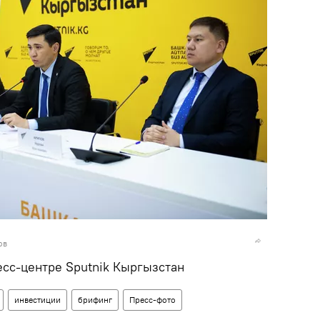
ов
сс-центре Sputnik Кыргызстан
инвестиции
брифинг
Пресс-фото