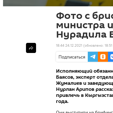
Фото с бриф
министра 
Нурадила 
18:44 24.12.2021
(обновлено:
18:51
Подписаться
Исполняющий обязанн
Баясов, эксперт отде
Жумалиев и заведующ
Нурлан Арипов расска
привлечь в Кыргызстан
года.
Они выступили на брифинге