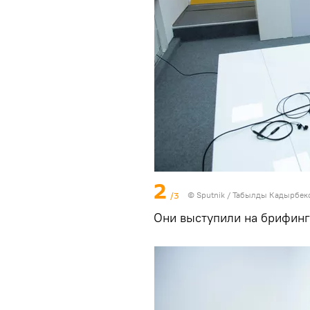
2
/3
©
Sputnik / Табылды Кадырбек
Они выступили на брифин