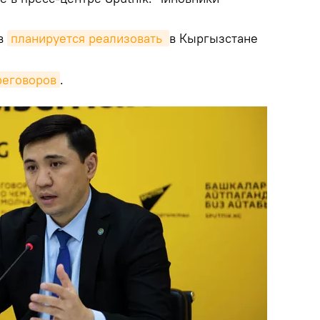
ов
планируется реализовать 
в Кыргызстане
реговоров
.