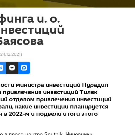
инга и. о.
инвестиций
Баясова
 24.12.2021
)
ости министра инвестиций Нурадил
ла привлечения инвестиций Тилек
ий отделом привлечения инвестиций
зали, какие инвестиции планируется
 в 2022-м и подвели итоги этого
 в пресс-центре Sputnik. Чиновники