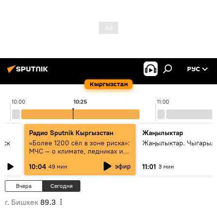
РУС
Кыргызстан
10:00
10:25
11:00
Радио Sputnik Кыргызстан
Жаңылыктар
уск
«Более 1200 сёл в зоне риска»:
Жаңылыктар. Чыгарылы
МЧС — о климате, ледниках и
системе оповещения
эфир
10:04
11:01
49 мин
3 мин
населения
Вчера
Сегодня
г. Бишкек
89.3