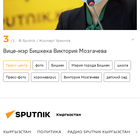
3
/3
©
Sputnik / Жоомарт Ураимов
Вице-мэр Бишкека Виктория Мозгачева
Пресс-центр
фото
Бишкек
Мэрия города Бишкек
школа
Пресс-фото
коронавирус
Виктория Мозгачева
детский сад
Кыргызстан
КЫРГЫЗСТАН
ПОЛИТИКА
РАДИО SPUTNIK КЫРГЫЗСТАН
Р