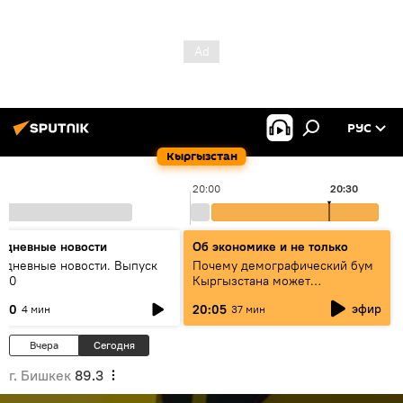
РУС
Кыргызстан
20:00
20:30
едневные новости
Об экономике и не только
едневные новости. Выпуск
Почему демографический бум
:00
Кыргызстана может
превратиться в проблему и как
эфир
:00
20:05
4 мин
37 мин
этого избежать
Вчера
Сегодня
г. Бишкек
89.3