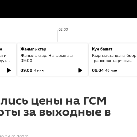
02:00
н
Жаңылыктар
Күн башат
я и
Жаңылыктар. Чыгарылыш
Кыргызстандагы боор
дут
09:00
трансплантациясы:
жетишкендиктер жана
09:00
09:04
4 мин
46 мин
келечеги
лись цены на ГСМ
юты за выходные в
50 24.01.2022
)