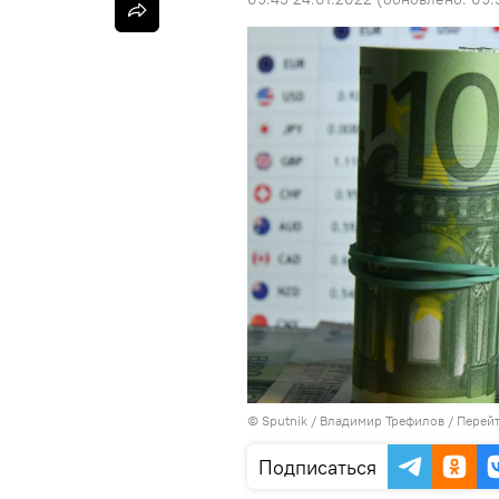
©
Sputnik
/ Владимир Трефилов
/
Перейт
Подписаться