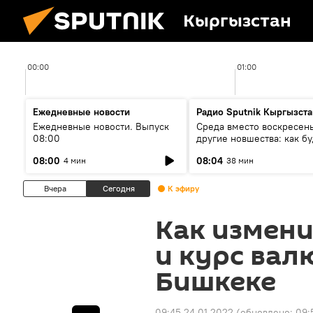
Кыргызстан
00:00
01:00
Ежедневные новости
Радио Sputnik Кыргызста
Ежедневные новости. Выпуск
Среда вместо воскресень
08:00
другие новшества: как бу
проходить выборы в КР?
08:00
08:04
4 мин
38 мин
Вчера
Сегодня
К эфиру
Как измени
и курс вал
Бишкеке
09:45 24.01.2022
(обновлено:
09: