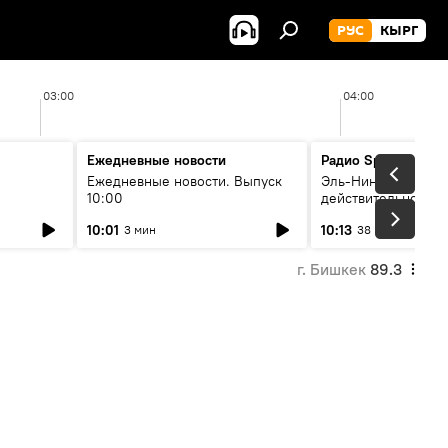
РУС
КЫРГ
03:00
04:00
Ежедневные новости
Радио Sputnik Кыр
Ежедневные новости. Выпуск
Эль-Ниньо, жара и 
10:00
действительно вли
 өнүгүү
погоду в Кыргызст
10:01
10:13
3 мин
38 мин
г. Бишкек
89.3