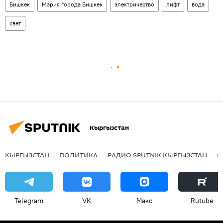
Бишкек
Мэрия города Бишкек
электричество
лифт
вода
свет
Кыргызстан
КЫРГЫЗСТАН
ПОЛИТИКА
РАДИО SPUTNIK КЫРГЫЗСТАН
Р
Telegram
VK
Макс
Rutube