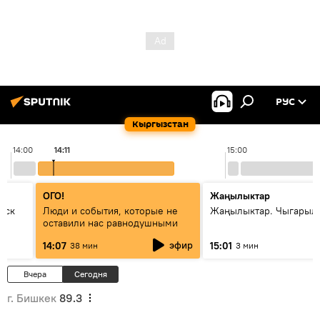
РУС
Кыргызстан
14:00
14:11
15:00
ОГО!
Жаңылыктар
уск
Люди и события, которые не
Жаңылыктар. Чыгарыл
оставили нас равнодушными
эфир
14:07
15:01
38 мин
3 мин
Вчера
Сегодня
г. Бишкек
89.3