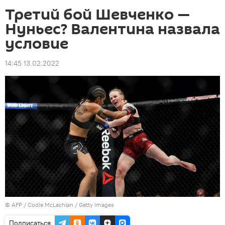
Третий бой Шевченко —
Нуньес? Валентина назвала
условие
14:45 13.02.2022
©
AFP
/ Codie McLachlan / Getty Images
Подписаться