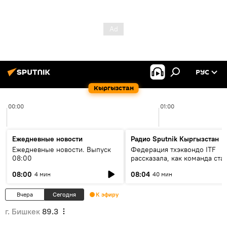
РУС
Кыргызстан
00:00
01:00
Ежедневные новости
Радио Sputnik Кыргызстан
Ежедневные новости. Выпуск
Федерация тхэквондо ITF
08:00
рассказала, как команда ста
жертвой мошенников
08:00
08:04
4 мин
40 мин
Вчера
Сегодня
К эфиру
г. Бишкек
89.3