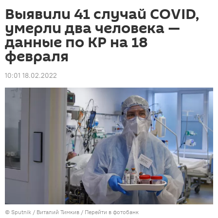
Выявили 41 случай COVID,
умерли два человека —
данные по КР на 18
февраля
10:01 18.02.2022
©
Sputnik
/ Виталий Тимкив
/
Перейти в фотобанк