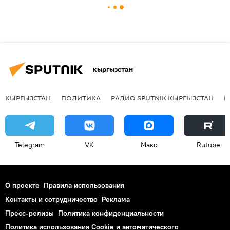
Кыргызстан
КЫРГЫЗСТАН
ПОЛИТИКА
РАДИО SPUTNIK КЫРГЫЗСТАН
Р
Telegram
VK
Макс
Rutube
О проекте
Правила использования
Контакты и сотрудничество
Реклама
Пресс-релизы
Политика конфиденциальности
Политика использования Cookie и автоматического