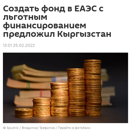
Создать фонд в ЕАЭС с
льготным
финансированием
предложил Кыргызстан
13:01 25.02.2022
©
Sputnik
/ Владимир Трефилов
/
Перейти в фотобанк