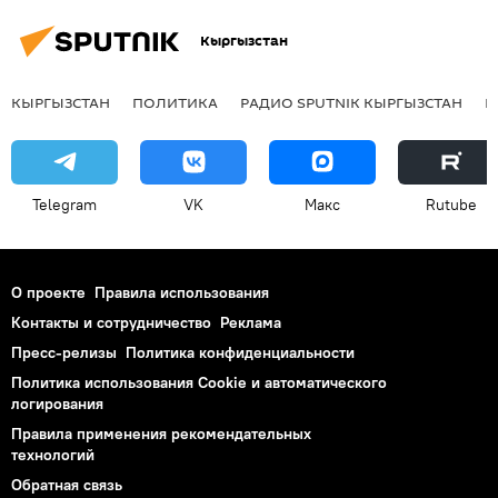
Кыргызстан
КЫРГЫЗСТАН
ПОЛИТИКА
РАДИО SPUTNIK КЫРГЫЗСТАН
Р
Telegram
VK
Макс
Rutube
О проекте
Правила использования
Контакты и сотрудничество
Реклама
Пресс-релизы
Политика конфиденциальности
Политика использования Cookie и автоматического
логирования
Правила применения рекомендательных
технологий
Обратная связь