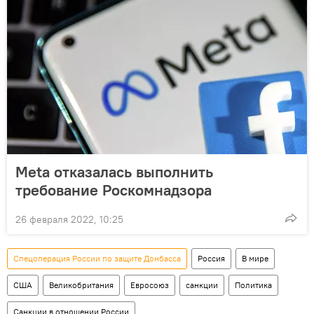
Meta отказалась выполнить
требование Роскомнадзора
26 февраля 2022, 10:25
Спецоперация России по защите Донбасса
Россия
В мире
США
Великобритания
Евросоюз
санкции
Политика
Санкции в отношении России