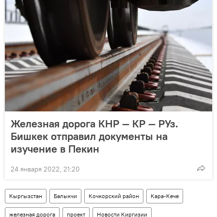
Железная дорога КНР — КР — РУз.
Бишкек отправил документы на
изучение в Пекин
24 января 2022, 21:20
Кыргызстан
Балыкчи
Кочкорский район
Кара-Кече
железная дорога
проект
Новости Киргизии