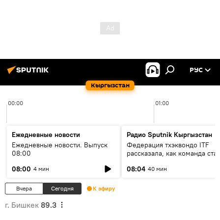
РУС
Кыргызстан
00:00
01:00
Ежедневные новости
Радио Sputnik Кыргызстан
Ежедневные новости. Выпуск
Федерация тхэквондо ITF
08:00
рассказала, как команда ста
жертвой мошенников
08:00
08:04
4 мин
40 мин
Вчера
Сегодня
К эфиру
г. Бишкек
89.3