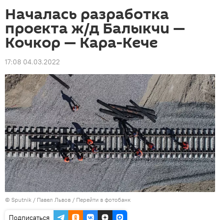
Началась разработка
проекта ж/д Балыкчи —
Кочкор — Кара-Кече
17:08 04.03.2022
©
Sputnik
/ Павел Львов
/
Перейти в фотобанк
Подписаться