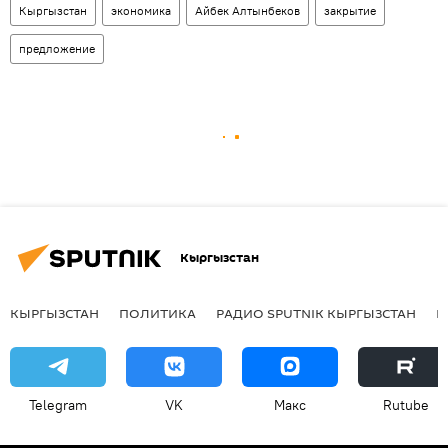
Кыргызстан
экономика
Айбек Алтынбеков
закрытие
предложение
Кыргызстан
КЫРГЫЗСТАН
ПОЛИТИКА
РАДИО SPUTNIK КЫРГЫЗСТАН
Р
Telegram
VK
Макс
Rutube