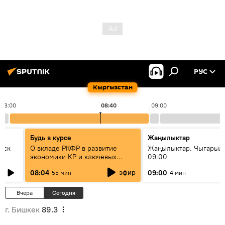
РУС
Кыргызстан
08:00
08:40
09:00
Будь в курсе
Жаңылыктар
уск
О вкладе РКФР в развитие
Жаңылыктар. Чыгары
экономики КР и ключевых
09:00
секторах до 2030 года
эфир
08:04
09:00
55 мин
4 мин
Вчера
Сегодня
г. Бишкек
89.3