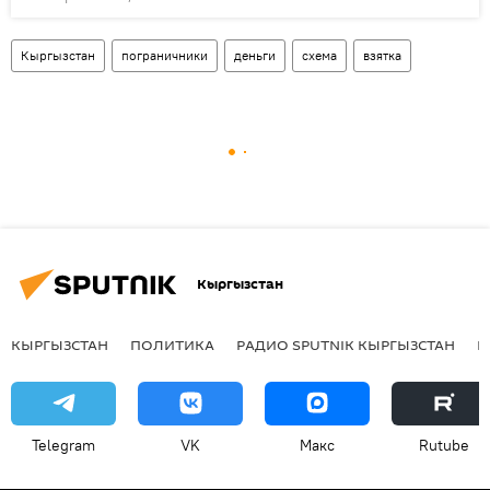
Кыргызстан
пограничники
деньги
схема
взятка
Кыргызстан
КЫРГЫЗСТАН
ПОЛИТИКА
РАДИО SPUTNIK КЫРГЫЗСТАН
Р
Telegram
VK
Макс
Rutube