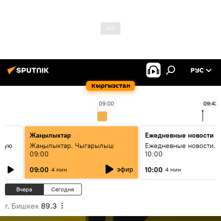
РУС
Кыргызстан
09:00
09:42
Жаңылыктар
Ежедневные новости
овую
Жаңылыктар. Чыгарылыш
Ежедневные новости. 
09:00
10:00
эфир
09:00
10:00
4 мин
4 мин
Вчера
Сегодня
г. Бишкек
89.3