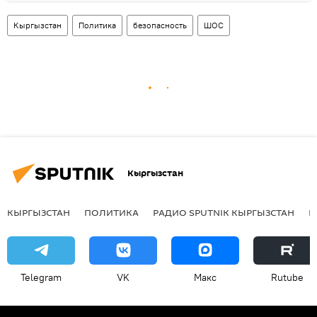
Кыргызстан
Политика
безопасность
ШОС
Кыргызстан
КЫРГЫЗСТАН
ПОЛИТИКА
РАДИО SPUTNIK КЫРГЫЗСТАН
Р
Telegram
VK
Макс
Rutube