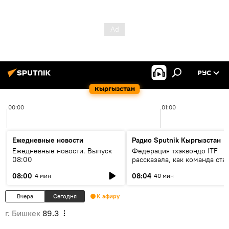
РУС
Кыргызстан
00:00
01:00
Ежедневные новости
Радио Sputnik Кыргызстан
Ежедневные новости. Выпуск
Федерация тхэквондо ITF
08:00
рассказала, как команда ста
жертвой мошенников
08:00
08:04
4 мин
40 мин
Вчера
Сегодня
К эфиру
г. Бишкек
89.3