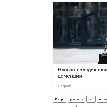
Назван порядок поя
деменции
6 апреля 2022, 08:32
В мире
усталость
сон
прич