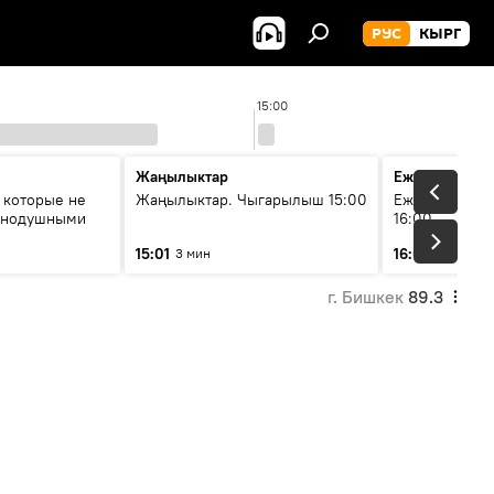
РУС
КЫРГ
15:00
Жаңылыктар
Ежедневные 
 которые не
Жаңылыктар. Чыгарылыш 15:00
Ежедневные н
авнодушными
16:00
15:01
16:01
3 мин
3 мин
г. Бишкек
89.3