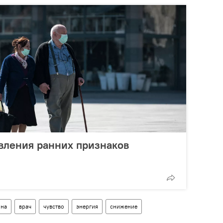
вления ранних признаков
ина
врач
чувство
энергия
снижение