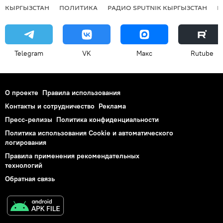
КЫРГЫЗСТАН
ПОЛИТИКА
РАДИО SPUTNIK КЫРГЫЗСТАН
Р
Telegram
VK
Макс
Rutube
О проекте
Правила использования
Контакты и сотрудничество
Реклама
Пресс-релизы
Политика конфиденциальности
Политика использования Cookie и автоматического
логирования
Правила применения рекомендательных
технологий
Обратная связь