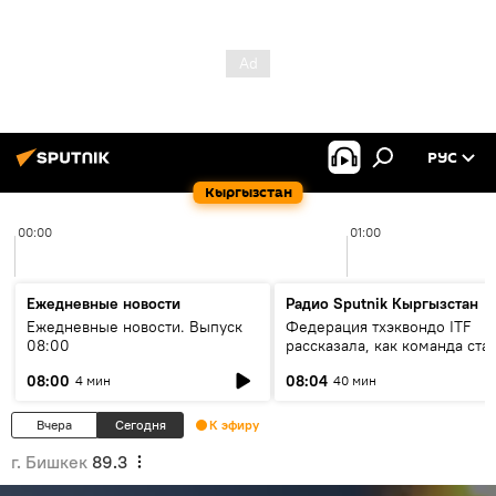
РУС
Кыргызстан
00:00
01:00
Ежедневные новости
Радио Sputnik Кыргызстан
Ежедневные новости. Выпуск
Федерация тхэквондо ITF
08:00
рассказала, как команда ста
жертвой мошенников
08:00
08:04
4 мин
40 мин
Вчера
Сегодня
К эфиру
г. Бишкек
89.3