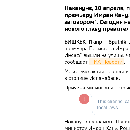
Накануне, 10 апреля,
премьеру Имран Хану.
заговором". Сегодня 
нового главу правител
БИШКЕК, 11 апр — Sputnik.
премьера Пакистана Имран
Инсаф" вышли на улицы, ч
сообщает
РИА Новости
.
Массовые акции прошли во
в столице Исламабаде.
Причина митингов и остры
Накануне парламент Пакис
министру Имран Хану. Реш