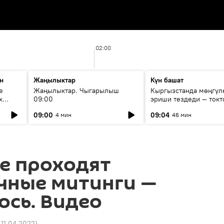
02:00
н
Жаңылыктар
Күн башат
е
Жаңылыктар. Чыгарылыш
Кыргызстанда мөңгүл
х
09:00
эриши тездеди — токт
мүмкүн эмеспи?
09:00
09:04
4 мин
46 мин
е проходят
чные митинги —
ось. Видео
 11.04.2022
)