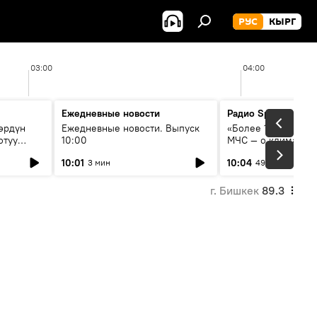
РУС
КЫРГ
03:00
04:00
Ежедневные новости
Радио Sputnik Кыр
өрдүн
Ежедневные новости. Выпуск
«Более 1200 сёл в 
отуу
10:00
МЧС — о климате, 
системе оповещен
10:01
10:04
3 мин
49 мин
населения
г. Бишкек
89.3