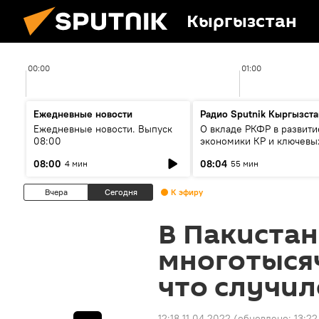
Кыргызстан
00:00
01:00
Ежедневные новости
Радио Sputnik Кыргызста
Ежедневные новости. Выпуск
О вкладе РКФР в развити
08:00
экономики КР и ключевы
секторах до 2030 года
08:00
08:04
4 мин
55 мин
Вчера
Сегодня
К эфиру
В Пакистан
многотыся
что случил
12:18 11.04.2022
(обновлено:
13:22