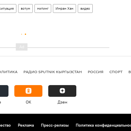
ситуация
вотум
митинг
Имран Хан
видео
ОЛИТИКА
РАДИО SPUTNIK КЫРГЫЗСТАН
РОССИЯ
СПОРТ
e
OK
Дзен
чество
Реклама
Пресс-релизы
Политика конфиденциально