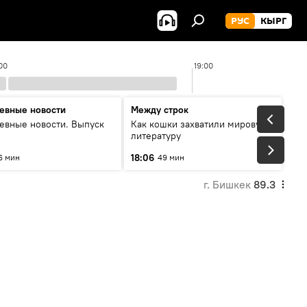
РУС
КЫРГ
00
19:00
евные новости
Между строк
евные новости. Выпуск
Как кошки захватили мировую
литературу
18:06
6 мин
49 мин
г. Бишкек
89.3