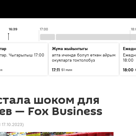
16:39
17:00
18:
тар
Жума жыйынтыгы
Ежедн
ар. Чыгарылыш 17:00
апта ичинде болуп өткөн айрым
Ежедн
окуяларга токтолобуз
18:00
17:11
18:00
ин
51 мин
стала шоком для
в — Fox Business
1 17.10.2023
)