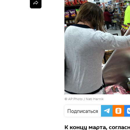
©
AP Photo
/ Nati Harnik
Подписаться
К концу марта, согла