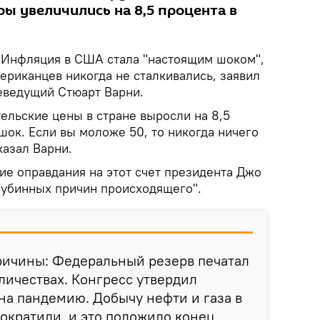
ы увеличились на 8,5 процента в
.
Инфляция в США стала "настоящим шоком",
ериканцев никогда не сталкивались, заявил
ведущий Стюарт Варни.
ельские цены в стране выросли на 8,5
шок. Если вы моложе 50, то никогда ничего
казал Варни.
ие оправдания на этот счет президента Джо
лубинных причин происходящего".
ричины: Федеральный резерв печатал
личествах. Конгресс утвердил
а пандемию. Добычу нефти и газа в
ократили, и это положило конец