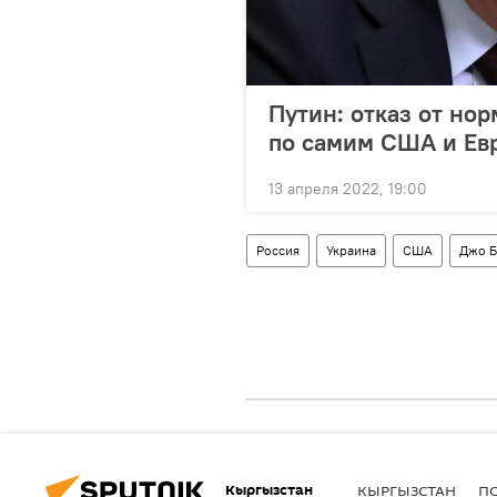
Путин: отказ от но
по самим США и Ев
13 апреля 2022, 19:00
Россия
Украина
США
Джо Б
Кыргызстан
КЫРГЫЗСТАН
П