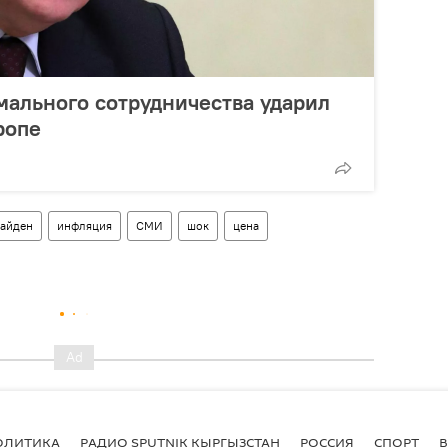
рмального сотрудничества ударил
ропе
айден
инфляция
СМИ
шок
цена
ОЛИТИКА
РАДИО SPUTNIK КЫРГЫЗСТАН
РОССИЯ
СПОРТ