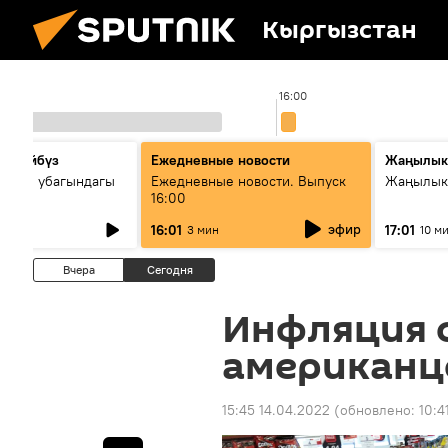
Кыргызстан
00
16:00
сүйлөйбүз
Ежедневные новости
Жаңылык
 — өз убагындагы
Ежедневные новости. Выпуск
Жаңылыкт
16:00
рологиялык кызмат
эфир
16:01
17:01
3 мин
10 м
ндөтүлүүдө
Вчера
Сегодня
Инфляция 
американце
15:45 14.04.2022
(обновлено:
10:4