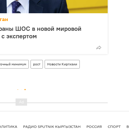
тан
траны ШОС в новой мировой
 с экспертом
точный минимум
рост
Новости Киргизии
ОЛИТИКА
РАДИО SPUTNIK КЫРГЫЗСТАН
РОССИЯ
СПОРТ