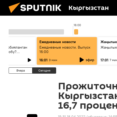
Кыргызстан
00
16:00
Ежедневные новости
Жаңылык
н тарбияланган
Ежедневные новости. Выпуск
Жаңылыкт
й болобу?
16:00
жашоосунда
эфир
16:01
17:01
3 мин
7 ми
орду
Вчера
Сегодня
Прожиточн
Кыргызстан
16,7 проце
15:31 18.04.2022
(обновлено:
14:5