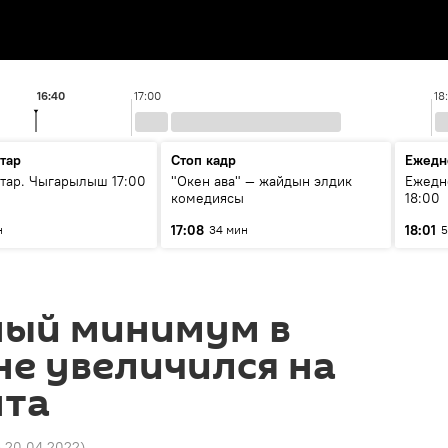
16:40
17:00
18
тар
Стоп кадр
Ежедн
ар. Чыгарылыш 17:00
"Окен ава" — жайдын элдик
Ежедн
комедиясы
18:00
17:08
18:01
н
34 мин
5
ый минимум в
е увеличился на
нта
5 20.04.2022
)