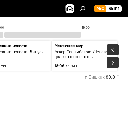
РУС
КЫРГ
:00
19:00
евные новости
Меняющие мир
евные новости. Выпуск
Аскар Салымбеков: «Человек
должен постоянно
совершенствоваться»
18:06
 мин
54 мин
г. Бишкек
89.3