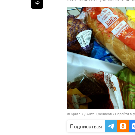
©
Sputnik
/ Антон Денисов
/
Перейти в 
Подписаться