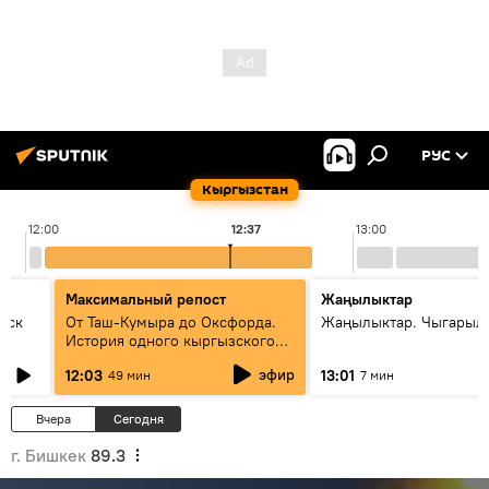
РУС
Кыргызстан
12:00
12:37
13:00
Максимальный репост
Жаңылыктар
уск
От Таш-Кумыра до Оксфорда.
Жаңылыктар. Чыгарыл
История одного кыргызского
динозавра
эфир
12:03
13:01
49 мин
7 мин
Вчера
Сегодня
г. Бишкек
89.3