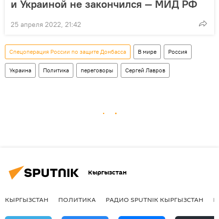
и Украиной не закончился — МИД РФ
25 апреля 2022, 21:42
Спецоперация России по защите Донбасса
В мире
Россия
Украина
Политика
переговоры
Сергей Лавров
Кыргызстан
КЫРГЫЗСТАН
ПОЛИТИКА
РАДИО SPUTNIK КЫРГЫЗСТАН
Р