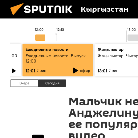
Кыргызстан
12:00
12:13
13:00
Ежедневные новости
Жаңылыктар
ыш 11:00
Ежедневные новости. Выпуск
Жаңылыктар. Чыга
12:00
эфир
12:01
13:01
7 мин
7 мин
Вчера
Сегодня
Мальчик не
Анджелину
ее популяр
видео