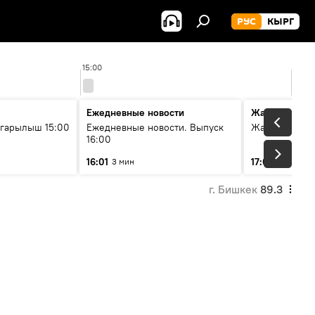
РУС
КЫРГ
15:00
16:00
Ежедневные новости
Жаңылыктар
гарылыш 15:00
Ежедневные новости. Выпуск
Жаңылыктар.
16:00
16:01
17:01
3 мин
5 мин
г. Бишкек
89.3