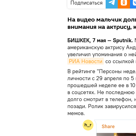
Подписаться
На видео мальчик долг
внимания на актрису, 
БИШКЕК, 7 мая — Sputnik.
американскую актрису Анд
увеличил упоминания о не
РИА Новости
со ссылкой н
В рейтинге "Персоны нед
личности с 29 апреля по 5
прошедшей неделе ее в 10
в соцсетях. Не последнюю 
долго смотрит в телефон, 
позади. Ролик завирусилс
мемов.