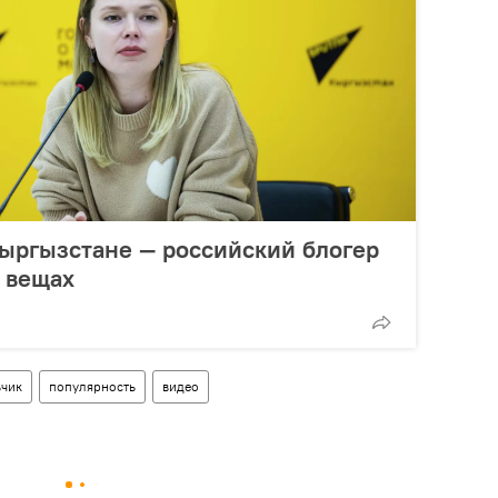
Кыргызстане — российский блогер
 вещах
ьчик
популярность
видео