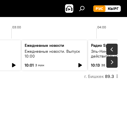
РУС
КЫРГ
03:00
04:00
Ежедневные новости
Радио Sputnik Кыр
Ежедневные новости. Выпуск
Эль-Ниньо, жара и 
10:00
действительно вли
 өнүгүү
погоду в Кыргызст
10:01
10:13
3 мин
38 мин
г. Бишкек
89.3