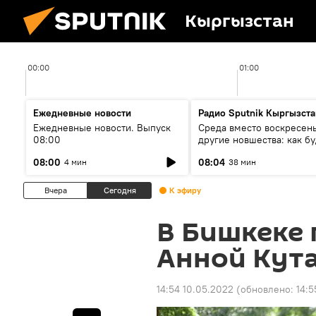
Кыргызстан
00:00
01:00
Ежедневные новости
Радио Sputnik Кыргызста
Ежедневные новости. Выпуск
Среда вместо воскресень
08:00
другие новшества: как бу
проходить выборы в КР?
08:00
08:04
4 мин
38 мин
Вчера
Сегодня
К эфиру
В Бишкеке 
Анной Кут
14:54 10.05.2022
(обновлено:
14:5