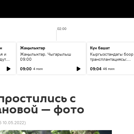
02:00
н
Жаңылыктар
Күн башат
я и
Жаңылыктар. Чыгарылыш
Кыргызстандагы боор
дут
09:00
трансплантациясы:
жетишкендиктер жана
09:00
09:04
4 мин
46 мин
келечеги
простились с
ановой — фото
5 10.05.2022
)