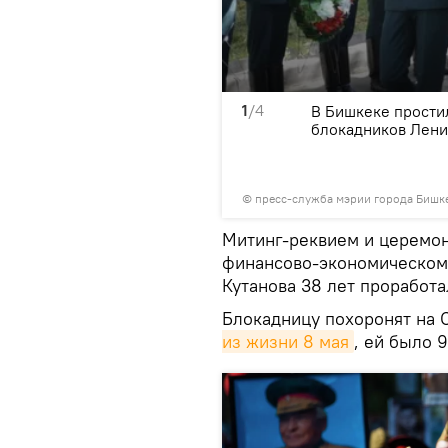
1
/4
 92 года
В Бишкеке прости
блокадников Лени
©
пресс-служба мэрии города Бишк
Митинг-реквием и церемон
финансово-экономическом 
Кутанова 38 лет проработ
Блокадницу похоронят на 
из жизни 8 мая
, ей было 9