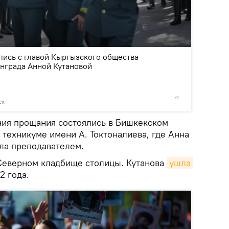
2
/4
лись с главой Кыргызского общества
нграда Анной Кутановой
ек
©
пресс-
ия прощания состоялись в Бишкекском
техникуме имени А. Токтоналиева, где Анна
ала преподавателем.
Северном кладбище столицы. Кутанова
ушла 
2 года.