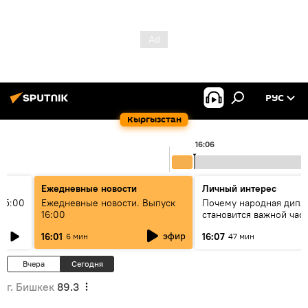
РУС
Кыргызстан
16:06
Ежедневные новости
Личный интерес
15:00
Ежедневные новости. Выпуск
Почему народная дипл
16:00
становится важной час
международного
эфир
16:01
16:07
6 мин
47 мин
сотрудничества
Вчера
Сегодня
г. Бишкек
89.3