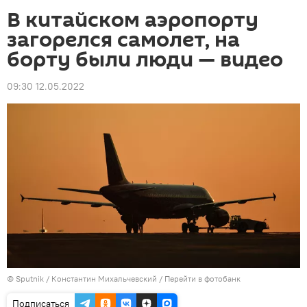
В китайском аэропорту
загорелся самолет, на
борту были люди — видео
09:30 12.05.2022
©
Sputnik
/ Константин Михальчевский
/
Перейти в фотобанк
Подписаться