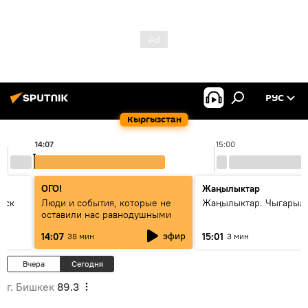
РУС
Кыргызстан
14:07
15:00
ОГО!
Жаңылыктар
уск
Люди и события, которые не
Жаңылыктар. Чыгарыл
оставили нас равнодушными
эфир
14:07
15:01
38 мин
3 мин
Вчера
Сегодня
г. Бишкек
89.3