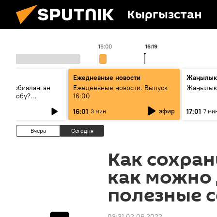
Кыргызстан
16:00
16:19
Ежедневные новости
Жаңылык
н тарбияланган
Ежедневные новости. Выпуск
Жаңылыкт
й болобу?
16:00
жашоосунда
эфир
16:01
17:01
3 мин
7 ми
орду
Вчера
Сегодня
Как сохра
как можно
полезные 
08:31 02.06.2022