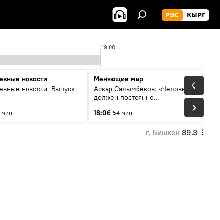
РУС
КЫРГ
19:00
евные новости
Меняющие мир
евные новости. Выпуск
Аскар Салымбеков: «Человек
должен постоянно
совершенствоваться»
18:06
 мин
54 мин
г. Бишкек
89.3