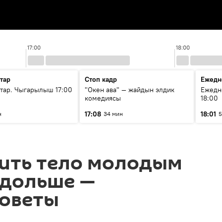
17:00
18:00
тар
Стоп кадр
Ежедн
ар. Чыгарылыш 17:00
"Окен ава" — жайдын элдик
Ежедн
комедиясы
18:00
17:08
18:01
н
34 мин
5
нить тело молодым
 дольше —
советы