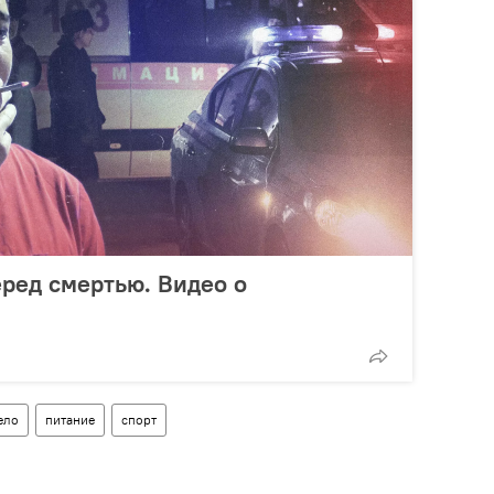
еред смертью. Видео о
ело
питание
спорт