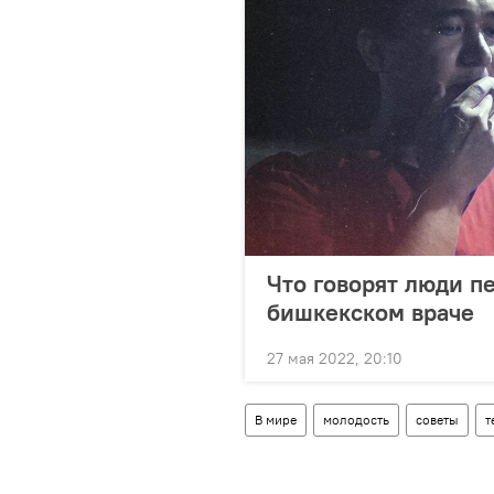
Что говорят люди п
бишкекском враче
27 мая 2022, 20:10
В мире
молодость
советы
т