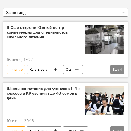
За период
В Оше открыли Южный центр
компетенций для специалистов
школьного питания
16 июня, 17:27
питание
Кыргызстан
Ош
Еще
4
центр
обучение
школа
юг
ВПП ООН
Школьное питание для учеников 1–4-х
классов в КР увеличат до 40 сомов в
день
10 июня, 20:18
питание
Кыргызстан
школа
Еще
4