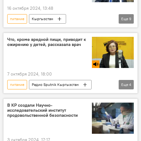
16 октября 2024, 13:48
питание
Кыргызстан
Еще
9
Радио Sputnik Кыргызстан
ФАО
ООН
продовольствие
пища
Что, кроме вредной пищи, приводит к
ожирению у детей, рассказала врач
еда
право
голод
сельское хозяйство
7 октября 2024, 18:00
питание
Радио Sputnik Кыргызстан
Еще
4
Кыргызстан
ожирение
дети
образ жизни
В КР создали Научно-
исследовательский институт
продовольственной безопасности
3 октября 2024, 17:17