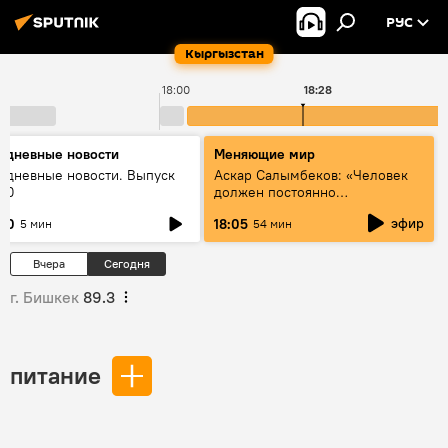
РУС
Кыргызстан
18:00
18:28
едневные новости
Меняющие мир
едневные новости. Выпуск
Аскар Салымбеков: «Человек
:00
должен постоянно
совершенствоваться»
эфир
:00
18:05
5 мин
54 мин
Вчера
Сегодня
г. Бишкек
89.3
питание