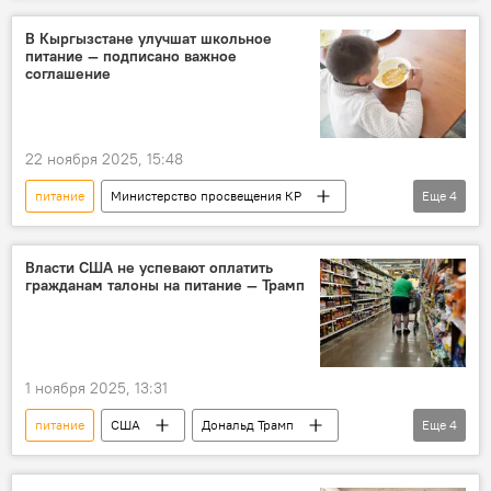
Женишбек Токторбаев
возмущение
В Кыргызстане улучшат школьное
питание — подписано важное
соглашение
22 ноября 2025, 15:48
питание
Министерство просвещения КР
Еще
4
Кыргызстан
школы
соглашение
СНГ
Власти США не успевают оплатить
гражданам талоны на питание — Трамп
1 ноября 2025, 13:31
питание
США
Дональд Трамп
Еще
4
В мире
шатдаун
талоны
американцы