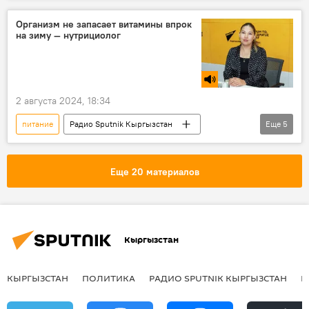
лишний вес
диета
похудение
Организм не запасает витамины впрок
на зиму — нутрициолог
психолог
2 августа 2024, 18:34
питание
Радио Sputnik Кыргызстан
Еще
5
Кыргызстан
овощи
фрукты
нутрициолог
витамины
Еще 20 материалов
Кыргызстан
КЫРГЫЗСТАН
ПОЛИТИКА
РАДИО SPUTNIK КЫРГЫЗСТАН
Р