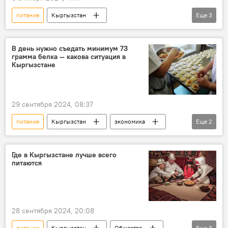
питание
Кыргызстан
Еще
3
продовольственная безопасность
институт
Бакыт Торобаев
В день нужно съедать минимум 73
грамма белка — какова ситуация в
Кыргызстане
29 сентября 2024, 08:37
питание
Кыргызстан
экономика
Еще
2
белки
потребление
Где в Кыргызстане лучше всего
питаются
28 сентября 2024, 20:08
питание
Кыргызстан
Общество
Еще
3