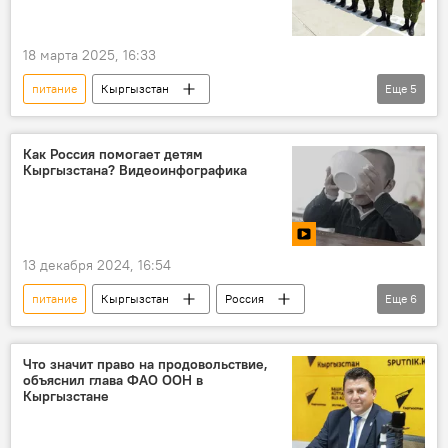
18 марта 2025, 16:33
питание
Кыргызстан
Еще
5
Государственная пограничная служба КР
продукты
постановление
Как Россия помогает детям
Кыргызстана? Видеоинфографика
кабинет министров
солдаты
13 декабря 2024, 16:54
питание
Кыргызстан
Россия
Еще
6
школа
ученики
ВПП ООН
видео
видеоинфографика
Что значит право на продовольствие,
объяснил глава ФАО ООН в
Кыргызстан и Россия: факты и проекты
Кыргызстане