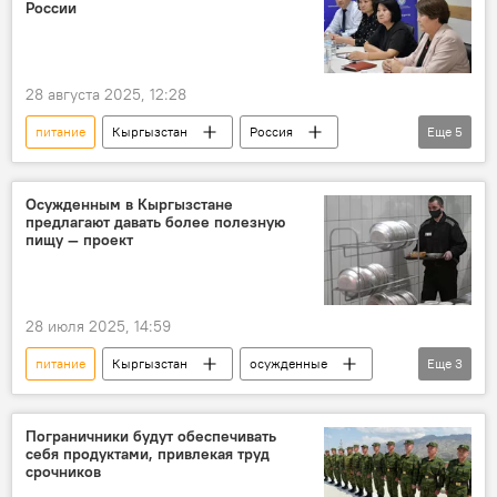
России
28 августа 2025, 12:28
питание
Кыргызстан
Россия
Еще
5
школы
детский сад
дети
качество
фото
Осужденным в Кыргызстане
предлагают давать более полезную
пищу — проект
28 июля 2025, 14:59
питание
Кыргызстан
осужденные
Еще
3
еда
польза
Служба исполнения наказаний
Пограничники будут обеспечивать
себя продуктами, привлекая труд
срочников