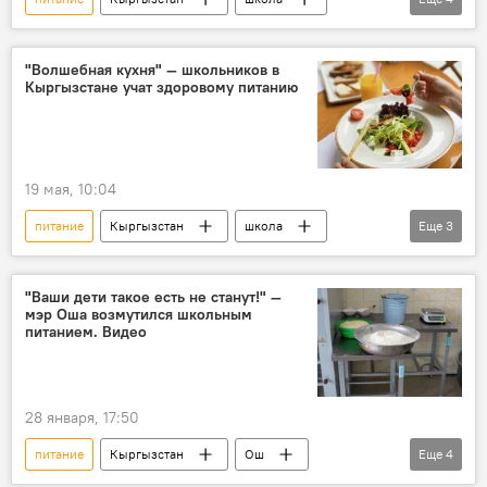
дети
школьники
финансирование
Садыр Жапаров
"Волшебная кухня" — школьников в
Кыргызстане учат здоровому питанию
19 мая, 10:04
питание
Кыргызстан
школа
Еще
3
школьники
здоровье
семья
"Ваши дети такое есть не станут!" —
мэр Оша возмутился школьным
питанием. Видео
28 января, 17:50
питание
Кыргызстан
Ош
Еще
4
школа
качество
мэр