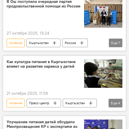
В Ош поступила очередная партия
продовольственной помощи из России
27 октября 2025, 13:24
питание
Кыргызстан
Россия
Еще
7
ВПП ООН
помощь
мука
масло
Как культура питания в Кыргызстане
влияет на развитие кариеса у детей
Генеральное консульство России в Оше
поставка
фото
21 октября 2025, 11:59
питание
Пресс-центр
Кыргызстан
Еще
4
дети
кариес
продукты
здоровье
Улучшение питания детей обсудило
Минпросвещения КР с экспертами из