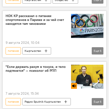
продукты
калории
потребление
НОК КР рассказал о питании
спортсменов в Париже и за чей счет
находятся там чиновники
9 августа 2024, 10:04
питание
Кыргызстан
Еще
6
Национальный олимпийский комитет Кыргызстана
Олимпиада
спортсмены
"Если держать разум в тонусе, и тело
подтянется" — психолог об РПП
чиновники
разъяснения
Олимпийские игры — 2024
7 августа 2024, 15:34
питание
Радио Sputnik Кыргызстан
Еще
6
Кыргызстан
расстройство