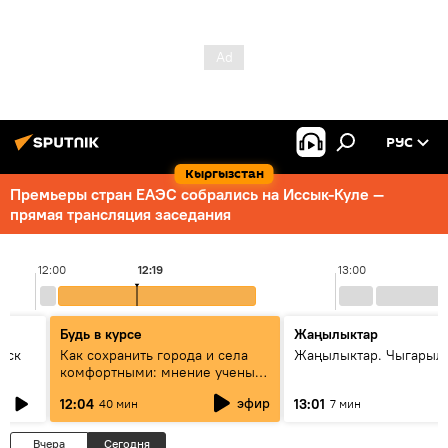
РУС
Кыргызстан
Премьеры стран ЕАЭС собрались на Иссык-Куле —
прямая трансляция заседания
12:00
12:19
13:00
Будь в курсе
Жаңылыктар
уск
Как сохранить города и села
Жаңылыктар. Чыгарыл
комфортными: мнение ученых
Евразии
эфир
12:04
13:01
40 мин
7 мин
Вчера
Сегодня