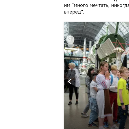
им "много мечтать, никогд
вперед".