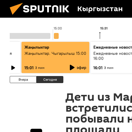
Кыргызстан
15:00
15:31
стан
Жаңылыктар
Ежедневные новос
ческая
Жаңылыктар. Чыгарылыш 15:00
Ежедневные новост
16:00
эфир
15:01
16:01
3 мин
3 мин
Вчера
Сегодня
Дети из М
встретилис
побывали 
площади