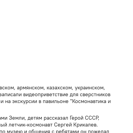
вском, армянском, казахском, украинском,
 записали видеоприветствие для сверстников
и на экскурсии в павильоне "Космонавтика и
лами Земли, детям рассказал Герой СССР,
ный летчик-космонавт Сергей Крикалев.
по музею и общения с ребятами он пожелал