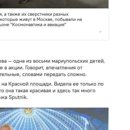
2
/6
, а также их сверстники разных
которые живут в Москве, побывали на
ьоне "Космонавтика и авиация"
© Фото /
ова — одна из восьми мариупольских детей,
 в акции. Говорит, впечатления от
тельные, словами передать сложно.
 на Красной площади. Видела ее только по
о она такая красивая и здесь так много
чка Sputnik.