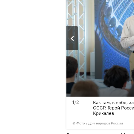
1
/2
общения с ребятами он
Как там, в небе, 
 сдаваться и двигаться по
СССР, Герой Росс
Крикалев
© Фото / Дом народов России