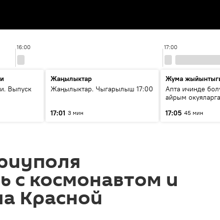
16:00
17:00
ти
Жаңылыктар
Жума жыйынтыг
и. Выпуск
Жаңылыктар. Чыгарылыш 17:00
Апта ичинде бол
айрым окуяларга
17:01
17:05
3 мин
45 мин
ариуполя
ь с космонавтом и
на Красной