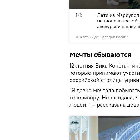
1
/6
и авиация"
Дети из Мариуполя
национальностей, 
экскурсии в павил
© Фото / Дом народов России
Мечты сбываются
12-летняя Вика Константин
которые принимают участие
российской столицы удиви
"Я давно мечтала побывать
телевизору. Не ожидала, чт
людей!" — рассказала дево