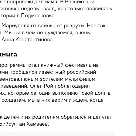
кве сопровождает мама. В Россию они
колько недель назад, как только появилась
атории в Подмосковье.
 Мариуполя от войны, от разрухи. Нас так
. Мы ни в чем не нуждаемся, очень
 Анна Константинова.
книга
программы стал книжный фестиваль на
ами пообщался известный российский
езентовал юным зрителям мультфильм,
оизведений. Олег Рой поблагодарил
х, которые сегодня выполняют свой долг в
солдатам, мы в них верим и ждем, когда
 детям и их родителям обратился и депутат
Бийсултан Хамзаев.