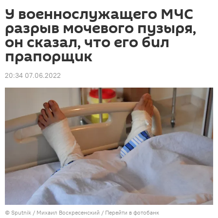
У военнослужащего МЧС
разрыв мочевого пузыря,
он сказал, что его бил
прапорщик
20:34 07.06.2022
©
Sputnik
/ Михаил Воскресенский
/
Перейти в фотобанк