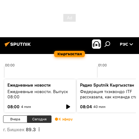
РУС
Кыргызстан
00:00
01:00
Ежедневные новости
Радио Sputnik Кыргызстан
Ежедневные новости. Выпуск
Федерация тхэквондо ITF
08:00
рассказала, как команда ста
жертвой мошенников
08:00
08:04
4 мин
40 мин
Вчера
Сегодня
К эфиру
г. Бишкек
89.3