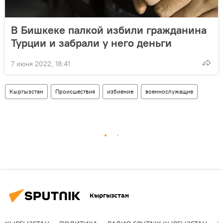
В Бишкеке палкой избили гражданина
Турции и забрали у него деньги
7 июня 2022, 18:41
Кыргызстан
Происшествия
избиение
военнослужащие
Кыргызстан
КЫРГЫЗСТАН
ПОЛИТИКА
РАДИО SPUTNIK КЫРГЫЗСТАН
Р