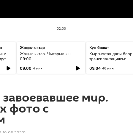
02:00
н
Жаңылыктар
Күн башат
я и
Жаңылыктар. Чыгарылыш
Кыргызстандагы боор
дут
09:00
трансплантациясы:
жетишкендиктер жана
09:00
09:04
4 мин
46 мин
келечеги
 завоевавшее мир.
х фото с
м
5 10.06.2022
)