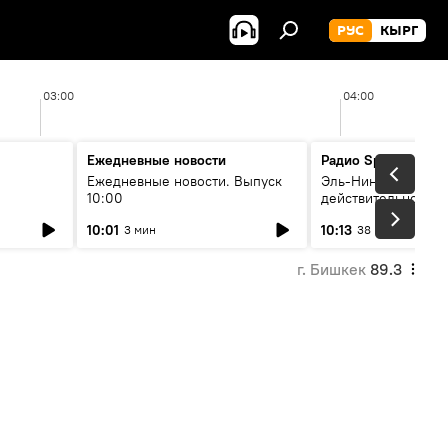
РУС
КЫРГ
03:00
04:00
Ежедневные новости
Радио Sputnik Кыр
Ежедневные новости. Выпуск
Эль-Ниньо, жара и 
10:00
действительно вли
 өнүгүү
погоду в Кыргызст
10:01
10:13
3 мин
38 мин
г. Бишкек
89.3