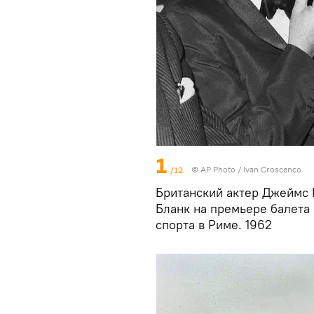
1
/12
©
AP Photo
/ Ivan Croscenco
Британский актер Джеймс 
Бланк на премьере балета
спорта в Риме. 1962