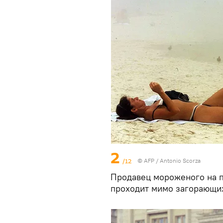
2
/12
©
AFP
/ Antonio Scorza
Продавец мороженого на 
проходит мимо загорающих