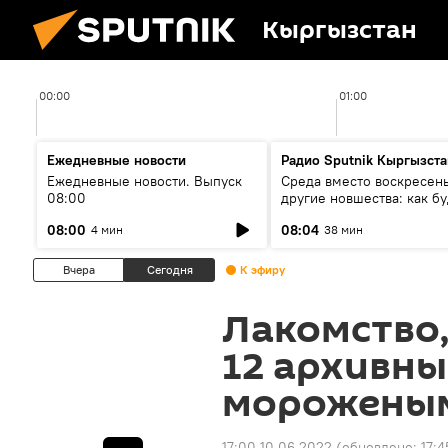
Кыргызстан
00:00
01:00
Ежедневные новости
Радио Sputnik Кыргызста
Ежедневные новости. Выпуск
Среда вместо воскресень
08:00
другие новшества: как бу
проходить выборы в КР?
08:00
08:04
4 мин
38 мин
Вчера
Сегодня
К эфиру
Лакомство,
12 архивны
морожены
17:00 10.06.2022
(обновлено:
17:4