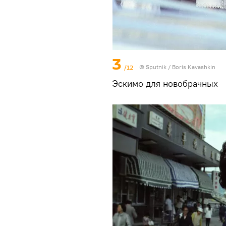
3
/12
©
Sputnik
/ Boris Kavashkin
Эскимо для новобрачных