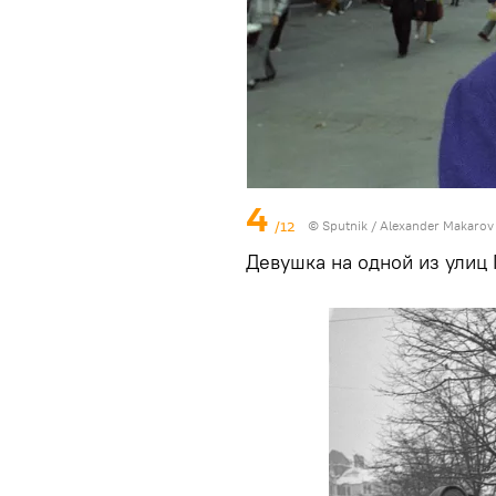
4
/12
©
Sputnik
/ Alexander Makarov
Девушка на одной из улиц