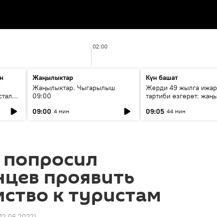
02:00
н
Жаңылыктар
Күн башат
F
Жаңылыктар. Чыгарылыш
Жерди 49 жылга ижар
стала
09:00
тартиби өзгөрөт: жаңы
эмнени көздөйт?
09:00
09:05
4 мин
44 мин
 попросил
нцев проявить
ство к туристам
 12.06.2022
)