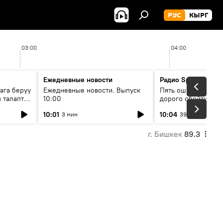
РУС
КЫРГ
03:00
04:00
Ежедневные новости
Радио Sputnik Кыр
ага берүү
Ежедневные новости. Выпуск
Пять ошибок котор
 талаптар
10:00
дорого обойтись п
жилья
10:01
10:04
3 мин
39 мин
г. Бишкек
89.3