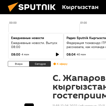
Кыргызстан
00:00
01:00
Ежедневные новости
Радио Sputnik Кыргызста
Ежедневные новости. Выпуск
Федерация тхэквондо IT
08:00
рассказала, как команда 
жертвой мошенников
08:00
08:04
4 мин
40 мин
Вчера
Сегодня
К эфиру
С. Жапаров
кыргызста
гостеприим
11:55 12.06.2022
(обновлено:
12:11