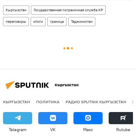
Кыргызстан
Государственная пограничная служба КР
переговоры
итоги
граница
Таджикистан
Кыргызстан
КЫРГЫЗСТАН
ПОЛИТИКА
РАДИО SPUTNIK КЫРГЫЗСТАН
Р
Telegram
VK
Макс
Rutube