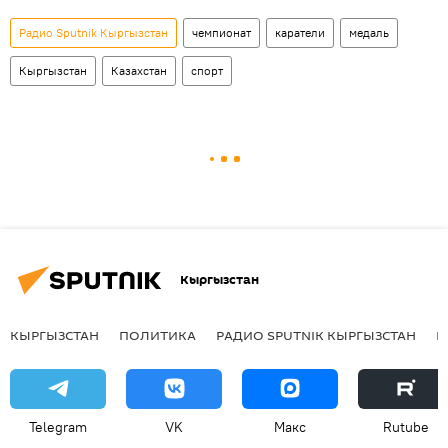
Радио Sputnik Кыргызстан
чемпионат
каратели
медаль
Кыргызстан
Казахстан
спорт
Кыргызстан
КЫРГЫЗСТАН
ПОЛИТИКА
РАДИО SPUTNIK КЫРГЫЗСТАН
Р
Telegram
VK
Макс
Rutube