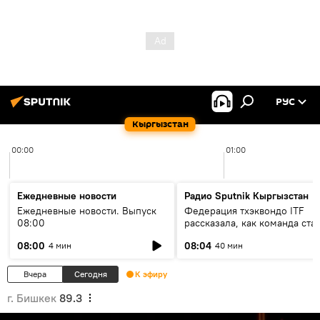
РУС
Кыргызстан
00:00
01:00
Ежедневные новости
Радио Sputnik Кыргызстан
Ежедневные новости. Выпуск
Федерация тхэквондо ITF
08:00
рассказала, как команда ста
жертвой мошенников
08:00
08:04
4 мин
40 мин
Вчера
Сегодня
К эфиру
г. Бишкек
89.3