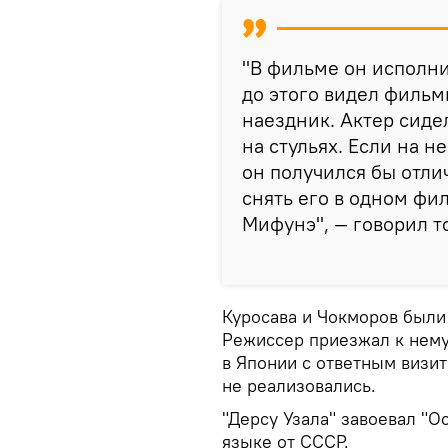
"В фильме он исполни
до этого видел филь
наездник. Актер сидел
на стульях. Если на н
он получился бы отли
снять его в одном фи
Мифунэ", — говорил т
Куросава и Чокморов были
Режиссер приезжал к нему
в Японии с ответным визит
не реализовались.
"Дерсу Узала" завоевал "О
языке от СССР.