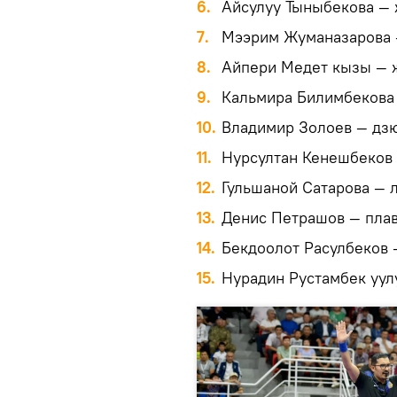
6.
Айсулуу Тыныбекова — 
7.
Мээрим Жуманазарова 
8.
Айпери Медет кызы — ж
9.
Кальмира Билимбекова 
10.
Владимир Золоев — дз
11.
Нурсултан Кенешбеков 
12.
Гульшаной Сатарова — л
13.
Денис Петрашов — плав
14.
Бекдоолот Расулбеков 
15.
Нурадин Рустамбек уулу