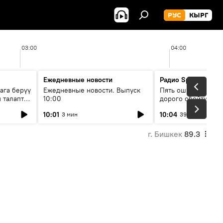
РУС
КЫРГ
03:00
04:00
Ежедневные новости
Радио Sputnik Кыр
ага берүү
Ежедневные новости. Выпуск
Пять ошибок котор
 талаптар
10:00
дорого обойтись п
жилья
10:01
10:04
3 мин
39 мин
г. Бишкек
89.3