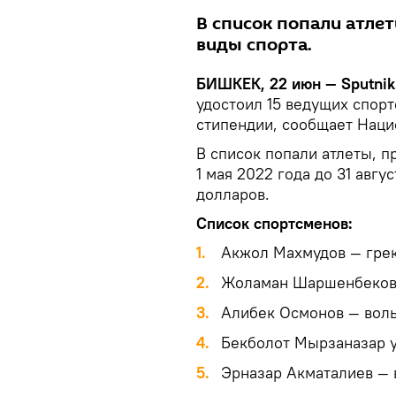
В список попали атле
виды спорта.
БИШКЕК, 22 июн — Sputnik
удостоил 15 ведущих спор
стипендии, сообщает Наци
В список попали атлеты, 
1 мая 2022 года до 31 авгу
долларов.
Список спортсменов:
1.
Акжол Махмудов — грек
2.
Жоламан Шаршенбеков 
3.
Алибек Осмонов — воль
4.
Бекболот Мырзаназар у
5.
Эрназар Акматалиев — 