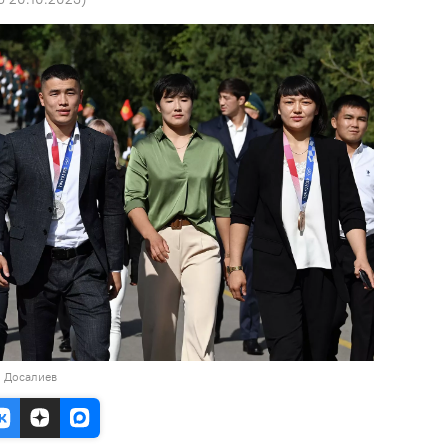
н Досалиев