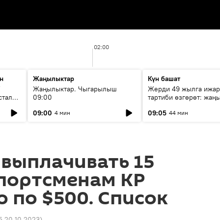
02:00
н
Жаңылыктар
Күн башат
F
Жаңылыктар. Чыгарылыш
Жерди 49 жылга ижар
стала
09:00
тартиби өзгөрөт: жаңы
эмнени көздөйт?
09:00
09:05
4 мин
44 мин
выплачивать 15
портсменам КР
 по $500. Список
5 20.10.2023
)