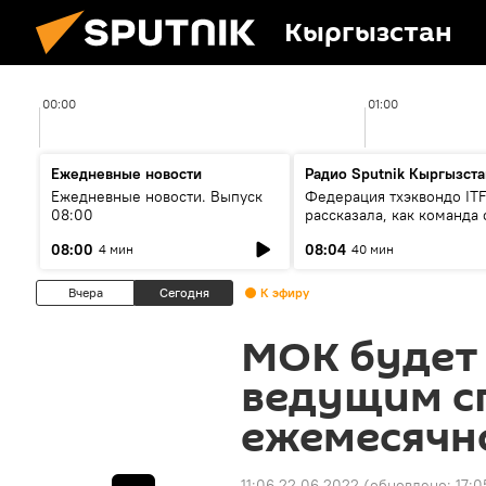
Кыргызстан
00:00
01:00
Ежедневные новости
Радио Sputnik Кыргызста
Ежедневные новости. Выпуск
Федерация тхэквондо IT
08:00
рассказала, как команда 
жертвой мошенников
08:00
08:04
4 мин
40 мин
Вчера
Сегодня
К эфиру
МОК будет 
ведущим с
ежемесячно
11:06 22.06.2022
(обновлено:
17:0