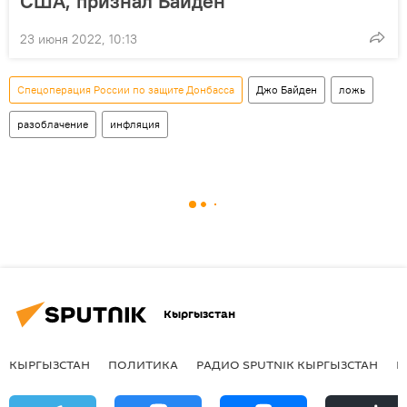
США, признал Байден
23 июня 2022, 10:13
Спецоперация России по защите Донбасса
Джо Байден
ложь
разоблачение
инфляция
Кыргызстан
КЫРГЫЗСТАН
ПОЛИТИКА
РАДИО SPUTNIK КЫРГЫЗСТАН
Р