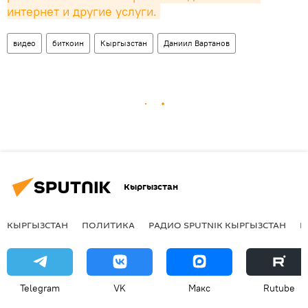
интернет и другие услуги.
видео
биткоин
Кыргызстан
Даниил Вартанов
Кыргызстан
КЫРГЫЗСТАН
ПОЛИТИКА
РАДИО SPUTNIK КЫРГЫЗСТАН
Р
Telegram
VK
Макс
Rutube