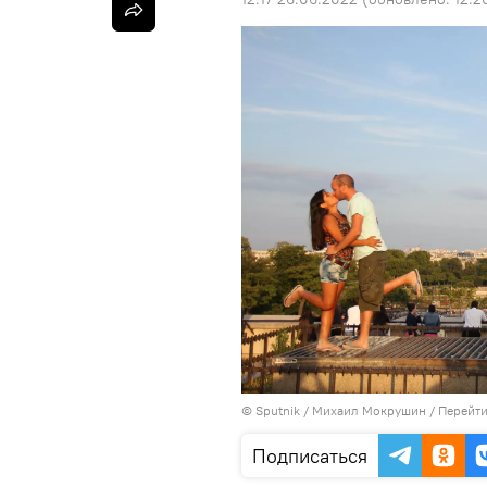
©
Sputnik
/ Михаил Мокрушин
/
Перейти
Подписаться