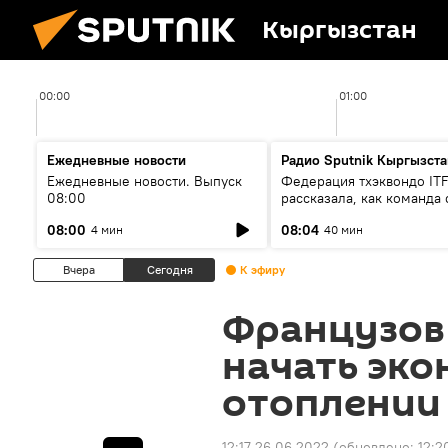
Кыргызстан
00:00
01:00
Ежедневные новости
Радио Sputnik Кыргызста
Ежедневные новости. Выпуск
Федерация тхэквондо IT
08:00
рассказала, как команда 
жертвой мошенников
08:00
08:04
4 мин
40 мин
Вчера
Сегодня
К эфиру
Французов
начать эко
отоплении
12:17 26.06.2022
(обновлено:
12:2