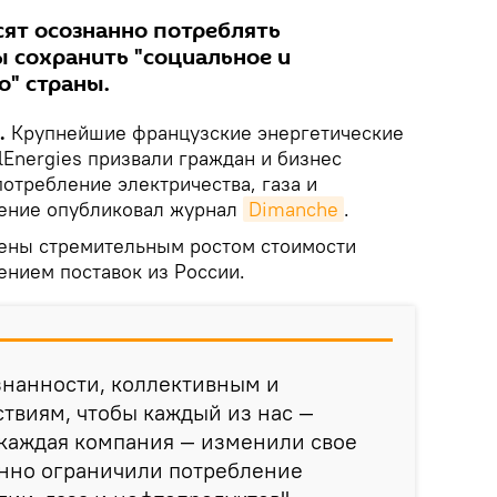
ят осознанно потреблять
ы сохранить "социальное и
о" страны.
k.
Крупнейшие французские энергетические
alEnergies призвали граждан и бизнес
отребление электричества, газа и
щение опубликовал журнал
Dimanche
.
ены стремительным ростом стоимости
ением поставок из России.
знанности, коллективным и
твиям, чтобы каждый из нас —
 каждая компания — изменили свое
нно ограничили потребление