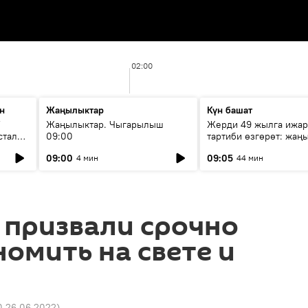
02:00
н
Жаңылыктар
Күн башат
F
Жаңылыктар. Чыгарылыш
Жерди 49 жылга ижар
стала
09:00
тартиби өзгөрөт: жаңы
эмнени көздөйт?
09:00
09:05
4 мин
44 мин
 призвали срочно
номить на свете и
0 26.06.2022
)