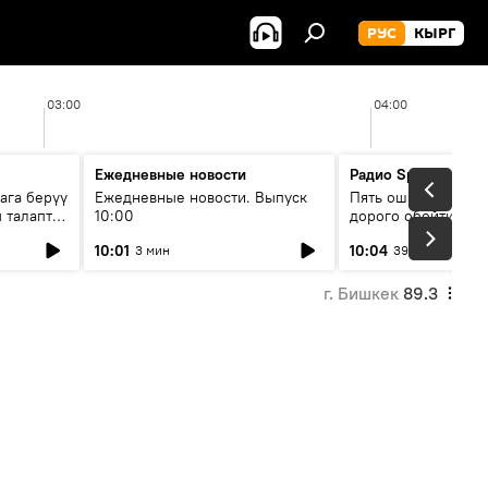
РУС
КЫРГ
03:00
04:00
Ежедневные новости
Радио Sputnik Кыр
ага берүү
Ежедневные новости. Выпуск
Пять ошибок котор
 талаптар
10:00
дорого обойтись п
жилья
10:01
10:04
3 мин
39 мин
г. Бишкек
89.3