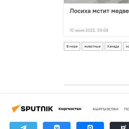
Лосиха мстит медве
10 июня 2022, 09:08
В мире
животные
Канада
к
Кыргызстан
КЫРГЫЗСТАН
П