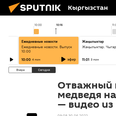
Кыргызстан
10:00
10:16
11:
Ежедневные новости
Жаңылыктар
лыш
Ежедневные новости. Выпуск
Жаңылыктар. Чыгар
10:00
эфир
10:00
11:01
4 мин
3 мин
Вчера
Сегодня
Отважный 
медведя на
— видео из
09:08 30.06.2022