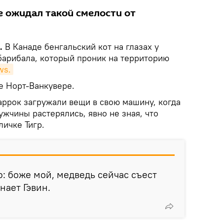
е ожидал такой смелости от
k.
В Канаде бенгальский кот на глазах у
барибала, который проник на территорию
ws.
е Норт-Ванкувере.
аррок загружали вещи в свою машину, когда
жчины растерялись, явно не зная, что
личке Тигр.
ю: боже мой, медведь сейчас съест
нает Гэвин.