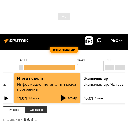
РУС
Кыргызстан
14:00
14:41
15:00
Итоги недели
Жаңылыктар
уск
Информационно-аналитическая
Жаңылыктар. Чыгарыл
программа
эфир
14:04
15:01
36 мин
7 мин
Вчера
Сегодня
г. Бишкек
89.3