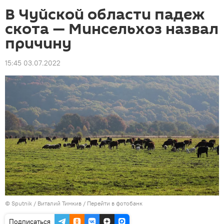
В Чуйской области падеж
скота — Минсельхоз назвал
причину
15:45 03.07.2022
©
Sputnik
/ Виталий Тимкив
/
Перейти в фотобанк
Подписаться