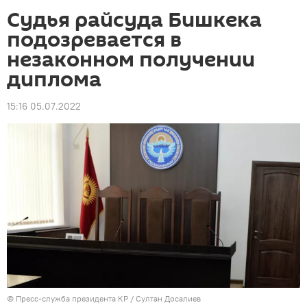
Судья райсуда Бишкека
подозревается в
незаконном получении
диплома
15:16 05.07.2022
©
Пресс-служба президента КР / Султан Досалиев