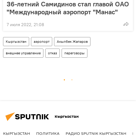
36-летний Самидинов стал главой ОАО
"Международный аэропорт "Манас"
7 июля 2022, 21:08
Кыргызстан
аэропорт
Акылбек Жапаров
внешнее управление
отказ
переговоры
Кыргызстан
КЫРГЫЗСТАН
ПОЛИТИКА
РАДИО SPUTNIK КЫРГЫЗСТАН
Р