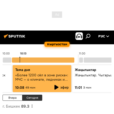
РУС
Кыргызстан
10:00
10:13
11:00
Тема дня
Жаңылыктар
уск
«Более 1200 сёл в зоне риска»:
Жаңылыктар. Чыгарылы
МЧС — о климате, ледниках и
системе оповещения
эфир
10:08
11:01
49 мин
3 мин
населения
Вчера
Сегодня
г. Бишкек
89.3