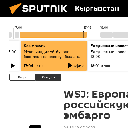
Кыргызстан
17:00
17:48
18:00
Көз мончок
Ежедневные новос
ыш 17:00
Мекенчилдик үй-бүлөдөн
Ежедневные новост
башталат: өз өлкөсүн баалаган
18:00
муунду кантип тарбиялоо
эфир
17:04
18:01
47 мин
9 мин
керек?
Вчера
Сегодня
WSJ: Европ
российску
эмбарго
08:33 19.07.2022