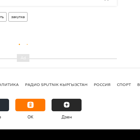
ть
закупка
ОЛИТИКА
РАДИО SPUTNIK КЫРГЫЗСТАН
РОССИЯ
СПОРТ
e
OK
Дзен