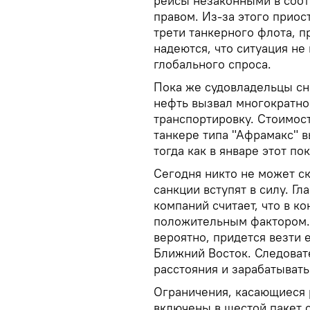
рейсы незаконными в соо
правом. Из-за этого приос
трети танкерного флота, 
надеются, что ситуация не
глобального спроса.
Пока же судовладельцы сн
нефть вызвал многократно
транспортировку. Стоимос
танкере типа "Афрамакс" в
тогда как в январе этот по
Сегодня никто не может ск
санкции вступят в силу. Г
компаний считает, что в к
положительным фактором. 
вероятно, придется везти 
Ближний Восток. Следоват
расстояния и зарабатывать
Ограничения, касающиеся 
включены в шестой пакет 