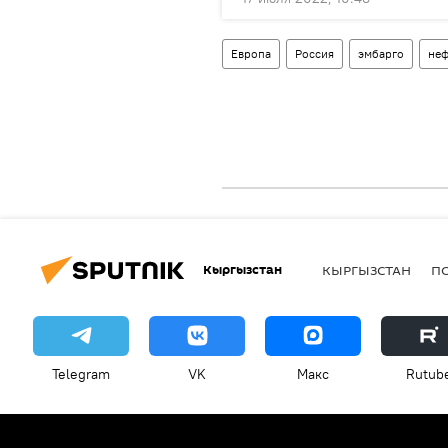
Европа
Россия
эмбарго
неф
Кыргызстан
КЫРГЫЗСТАН
П
Telegram
VK
Макс
Rutub