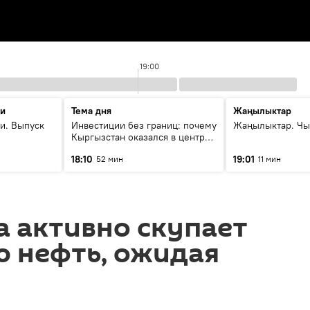
19:00
ти
Тема дня
Жаңылыктар
и. Выпуск
Инвестиции без границ: почему
Жаңылыктар. Чы
Кыргызстан оказался в центре
внимания бизнеса
18:10
19:01
52 мин
11 мин
а активно скупает
ю нефть, ожидая