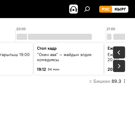
РУС
КЫРГ
20:00
21:00
Стоп кадр
Ежедневные 
гарылыш 19:00
"Окен ава" — жайдын элдик
Ежедневные н
комедиясы
20:00
19:12
20:01
34 мин
7 мин
г. Бишкек
89.3