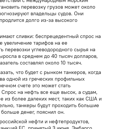
тветствии с международным морским
тановить перевозку грузов может около
прогнозируют владельцы судов. Они
 продлится долго из-за высокого
имают сливки: беспрецедентный спрос на
е увеличение тарифов на ее
ть перевозки углеводородного сырья на
ыросла в среднем до 40 тысяч долларов,
казатель составлял около 10 тысяч.
азать, что будет с рынком танкеров, когда
лава одной из греческих профильных
онечном счете это может стать
Спрос на нефть все еще высок, а судам,
ее из более далеких мест, таких как США и
ельно, танкеры будут проходить большие
 больше денег, пояснил он.
российской нефти и нефтепродуктов,
санкций ЕС, принятый 3 июня. Эмбарго