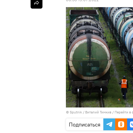
©
Sputnik
/ Виталий Тимкив
/
Перейти в 
Подписаться